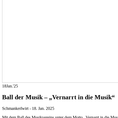
18
Jan.
'25
Ball der Musik – „Vernarrt in die Musik“
Schmankerlwirt
-
18. Jan. 2025
Mit dem Ball des Musikvereins unter dem Motto „Vernarrt in die Musi