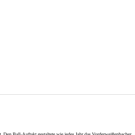
t. Den Ball-Auftakt gestaltete wie jedes Jahr das Vorderweißenbacher