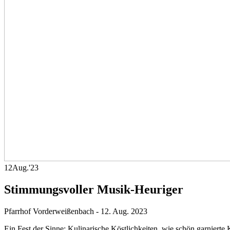
12
Aug.
'23
Stimmungsvoller Musik-Heuriger
Pfarrhof Vorderweißenbach
-
12. Aug. 2023
Ein Fest der Sinne: Kulinarische Köstlichkeiten, wie schön garniert