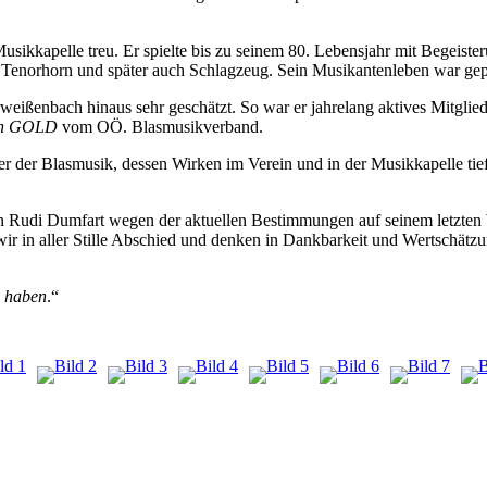
usikkapelle treu. Er spielte bis zu seinem 80. Lebensjahr mit Begeist
er Tenorhorn und später auch Schlagzeug. Sein Musikantenleben war ge
ißenbach hinaus sehr geschätzt. So war er jahrelang aktives Mitglied
 in GOLD
vom OÖ. Blasmusikverband.
r der Blasmusik, dessen Wirken im Verein und in der Musikkapelle tief
 Rudi Dumfart wegen der aktuellen Bestimmungen auf seinem letzten W
r in aller Stille Abschied und denken in Dankbarkeit und Wertschätzu
u haben
.“