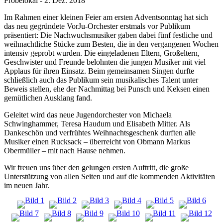
Probelokal
-
2. Dez. 2018
Im Rahmen einer kleinen Feier am ersten Adventsonntag hat sich
das neu gegründete VorJu-Orchester erstmals vor Publikum
präsentiert: Die Nachwuchsmusiker gaben dabei fünf festliche und
weihnachtliche Stücke zum Besten, die in den vergangenen Wochen
intensiv geprobt wurden. Die eingeladenen Eltern, Großeltern,
Geschwister und Freunde belohnten die jungen Musiker mit viel
Applaus für ihren Einsatz. Beim gemeinsamen Singen durfte
schließlich auch das Publikum sein musikalisches Talent unter
Beweis stellen, ehe der Nachmittag bei Punsch und Keksen einen
gemütlichen Ausklang fand.
Geleitet wird das neue Jugendorchester von Michaela
Schwinghammer, Teresa Haudum und Elisabeth Mitter. Als
Dankeschön und verfrühtes Weihnachtsgeschenk durften alle
Musiker einen Rucksack – überreicht von Obmann Markus
Obermüller – mit nach Hause nehmen.
Wir freuen uns über den gelungen ersten Auftritt, die große
Unterstützung von allen Seiten und auf die kommenden Aktivitäten
im neuen Jahr.