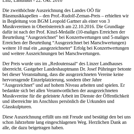
Linz, Landhaus
-
22. Okt. 2016
Die zweithöchste Auszeichnung des Landes OÖ für
Blasmusikkapellen – den Prof.-Rudolf-Zeman-Preis – erhielten wir
in Begleitung von BGM Leopold Gartner als einer von 3
Musikvereinen in Oberösterreich am 22.10.2016. Die Grundlage
dafür ist nach der Prof. Kinzl-Medaille (10-maliges Erreichen der
Beurteilung “Ausgezeichnet” bei Konzertwertungen und 5-maliges
Erreichen der Beurteilung “Ausgezeichnet bei Marschwertungen)
weitere 10 mal ein „ausgezeichneter“ Erfolg bei Konzertwertungen
und weitere Auszeichnungen bei Marschwertungen.
Der Preis wurde uns im „Redoutensaal“ des Linzer Landhauses
überreicht. Gastgeber Landeshauptmann Dr. Josef Pühringer betonte
bei dieser Veranstaltung, dass die ausgezeichneten Vereine keine
hervorragende Einzelplatzierung, sondern über Jahre
“Ausgezeichnet” und auf hohem Niveau arbeiten und spielen. Er
bedankte sich bei allen Verantwortlichen der ausgezeichneten
Musikvereine für die geleistete Arbeit im Dienste der Öffentlichkeit
und überreichte im Anschluss persönlich die Urkunden und
Glasskulpturen.
Diese Auszeichnung erfüllt uns mit Freude und bestätigt den bei uns
schon Jahrzehnte lang eingeschlagenen Weg. Herzlichen Dank an
alle, die dazu beigetragen haben.