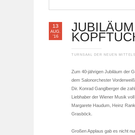
JUBILÄUM
13
AUG.
KOPFTUC
'16
TURNSAAL DER NEUEN MITTEL
Zum 40-jährigen Jubiläum der G
dem Salonorchester Vorderweiße
Dir. Konrad Ganglberger die za
Liebhaber der Wiener Musik vol
Margarete Haudum, Heinz Rank 
Grasböck.
Großen Applaus gab es nicht nur