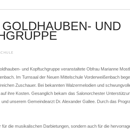
 GOLDHAUBEN- UND
HGRUPPE
SCHULE
oldhauben- und Kopftuchgruppe veranstaltete Obfrau Marianne Mostle
nbach. Im Turnsaal der Neuen Mittelschule Vorderweißenbach begeis
hlreichen Zuschauer. Bei bekannten Walzermelodien und schwungvo
l auf ihre Kosten. Gesanglich bekam das Salonorchester Unterstützu
und unserem Gemeindearzt Dr. Alexander Gallee. Durch das Progr
 für die musikalischen Darbietungen, sondern auch für die hervorrag