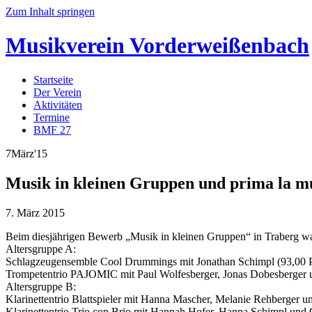
Zum Inhalt springen
Musikverein
Vorderweißenbach
Startseite
Der Verein
Aktivitäten
Termine
BMF 27
7
März
'15
Musik in kleinen Gruppen und prima la m
7. März 2015
Beim diesjährigen Bewerb „Musik in kleinen Gruppen“ in Traberg wa
Altersgruppe A:
Schlagzeugensemble Cool Drummings mit Jonathan Schimpl (93,00 P
Trompetentrio PAJOMIC mit Paul Wolfesberger, Jonas Dobesberger u
Altersgruppe B:
Klarinettentrio Blattspieler mit Hanna Mascher, Melanie Rehberger u
Klarinettentrio Trio con Brio mit Hannah Hofer, Hanna Schimpl und