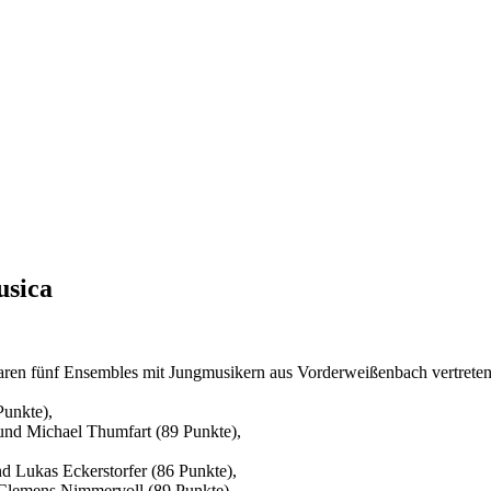
usica
ren fünf Ensembles mit Jungmusikern aus Vorderweißenbach vertreten
unkte),
nd Michael Thumfart (89 Punkte),
nd Lukas Eckerstorfer (86 Punkte),
 Clemens Nimmervoll (89 Punkte),